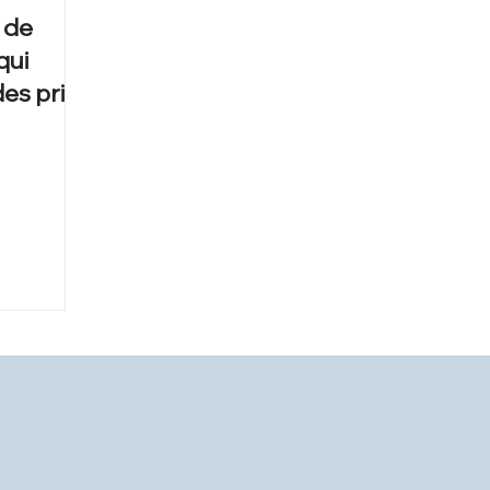
e de
qui
des prix