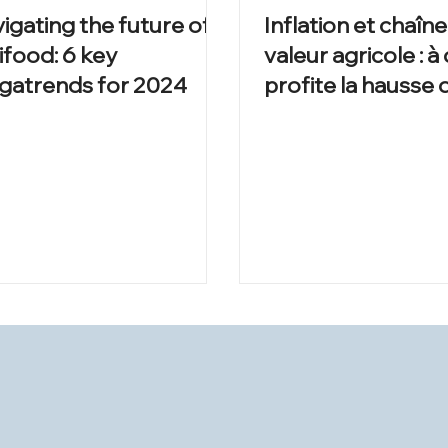
igating the future of
Inflation et chaîn
ifood: 6 key
valeur agricole : à 
atrends for 2024
profite la hausse 
?