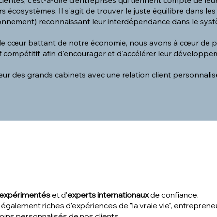
es, c’est-à-dire d’entreprises qui tiennent compte de leur i
s écosystèmes. Il s'agit de trouver le juste équilibre dans le
ronnement) reconnaissant leur interdépendance dans le syst
 le cœur battant de notre économie, nous avons à cœur de pouv
f compétitif, afin d'encourager et d'accélérer leur développ
eur des grands cabinets avec une relation client personnalis
 expérimentés
et d'
experts internationaux
de confiance.
t également riches d'expériences de "la vraie vie", entrepren
ins personnalisés de nos clients.