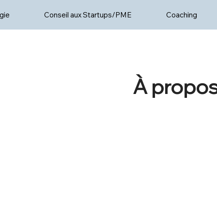
gie
Conseil aux Startups/PME
Coaching
À propo